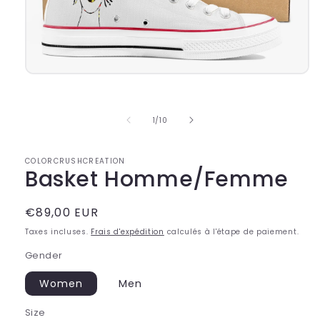
Ouvrir
le
média
1
de
1
/
10
dans
une
fenêtre
modale
COLORCRUSHCREATION
Basket Homme/Femme
Prix
€89,00 EUR
habituel
Taxes incluses.
Frais d'expédition
calculés à l'étape de paiement.
Gender
Women
Men
Size