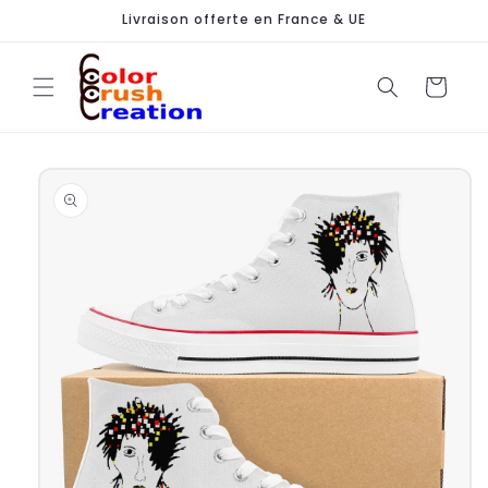
et
Livraison offerte en France & UE
passer
au
contenu
Panier
Passer aux
informations
produits