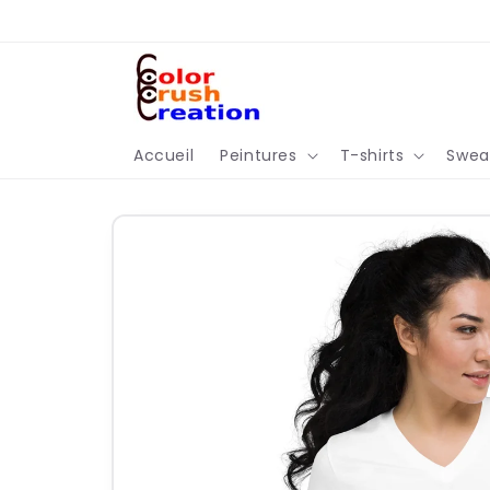
et
passer
au
contenu
Accueil
Peintures
T-shirts
Sweat
Passer aux
informations
produits