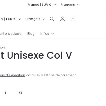
P
L
France | EUR €
Français
a
a
L
y
n
Connexion
Panier
France | EUR €
Français
a
s
g
n
/
u
arte cadeau
Blog
Infos
g
r
e
u
é
ION
rt Unisexe Col V
e
g
i
o
n
rais d'expédition
calculés à l'étape de paiement.
L
XL