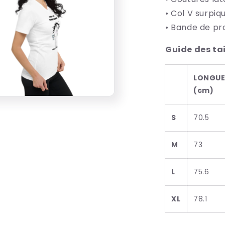
• Col V surpi
• Bande de pr
Guide des tai
LONGUE
(cm)
S
70.5
M
73
L
75.6
XL
78.1