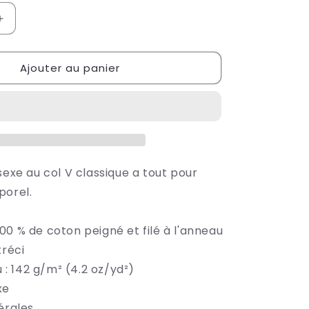
Augmenter
la
quantité
Ajouter au panier
de
T-
shirt
Unisexe
Col
V
sexe au col V classique a tout pour
porel.
00 % de coton peigné et filé à l'anneau
tréci
u : 142 g/m² (4.2 oz/yd²)
xe
érales