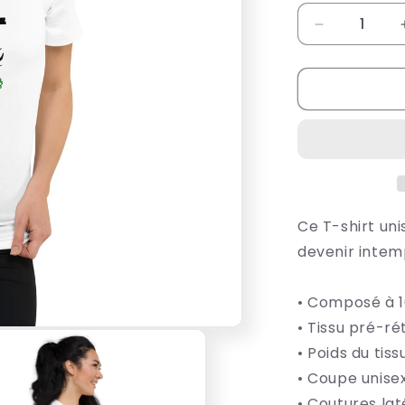
Réduire
la
quantité
de
T-
shirt
Unisexe
Col
V
Ce T-shirt uni
devenir intem
• Composé à 1
• Tissu pré-ré
• Poids du tiss
• Coupe unise
• Coutures lat