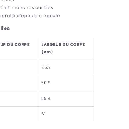
qué et manches ourlées
opreté d’épaule à épaule
lles
UR DU CORPS
LARGEUR DU CORPS
(cm)
45.7
50.8
55.9
61