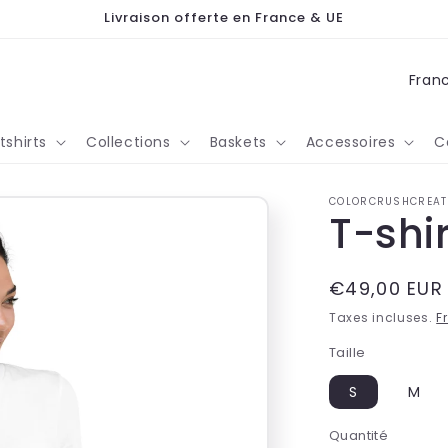
Livraison offerte en France & UE
P
a
y
shirts
Collections
Baskets
Accessoires
C
s
/
COLORCRUSHCREAT
T-shi
r
é
Prix
€49,00 EUR
g
habituel
i
Taxes incluses.
F
o
Taille
n
S
M
Quantité