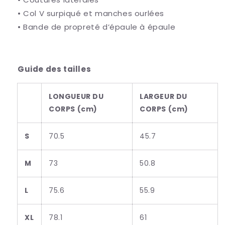
• Col V surpiqué et manches ourlées
• Bande de propreté d’épaule à épaule
Guide des tailles
LONGUEUR DU
LARGEUR DU
CORPS (cm)
CORPS (cm)
S
70.5
45.7
M
73
50.8
L
75.6
55.9
XL
78.1
61