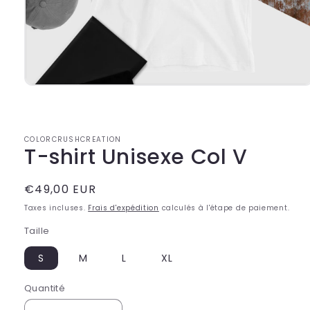
Ouvrir
le
média
1
dans
COLORCRUSHCREATION
une
T-shirt Unisexe Col V
fenêtre
modale
Prix
€49,00 EUR
habituel
Taxes incluses.
Frais d'expédition
calculés à l'étape de paiement.
Taille
S
M
L
XL
Quantité