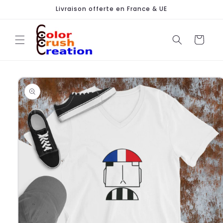
et
Livraison offerte en France & UE
passer
au
contenu
Panier
Passer aux
informations
produits