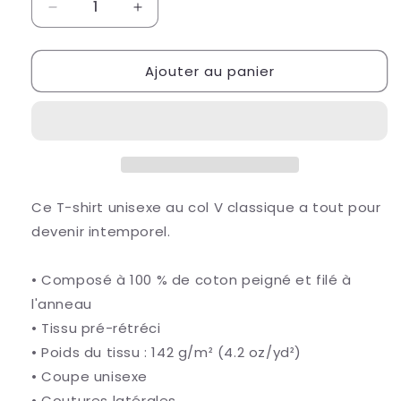
Réduire
Augmenter
la
la
quantité
quantité
Ajouter au panier
de
de
T-
T-
shirt
shirt
Unisexe
Unisexe
Col
Col
V
V
Ce T-shirt unisexe au col V classique a tout pour
devenir intemporel.
• Composé à 100 % de coton peigné et filé à
l'anneau
• Tissu pré-rétréci
• Poids du tissu : 142 g/m² (4.2 oz/yd²)
• Coupe unisexe
• Coutures latérales